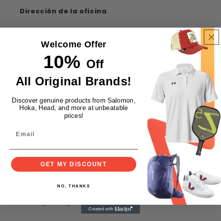
Dirección de la oficina
176 Central Ave, Suite 5, Farmingdale, Nueva York
11735,
Welcome Offer
Estados Unidos
10%
Off
All Original Brands!
Términos y condiciones
Discover genuine products from Salomon,
Hoka, Head, and more at unbeatable
Terms of Service
prices!
Return and Refund Policy
Shipping Policy
GET MY DISCOUNT
Payment Policy
NO, THANKS
Privacy Policy