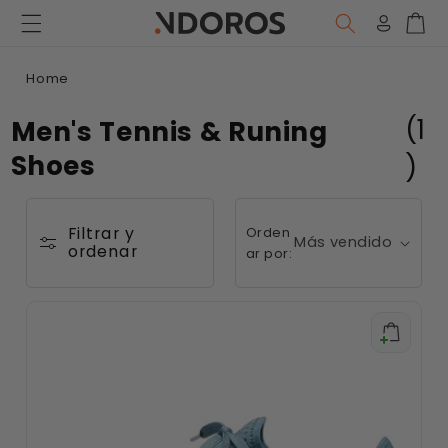
Ir
directamente
Iniciar
Carr
al contenido
sesión
Home
(1
Men's Tennis & Runing
Shoes
)
Filtrar y
Orden
ordenar
ar por: