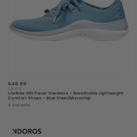
Precio
$46.90
habitual
CROCS
Proveedor:
LiteRide 360 Pacer Sneakers – Breathable Lightweight
Comfort Shoes – Blue Steel/Microchip
4 Variants